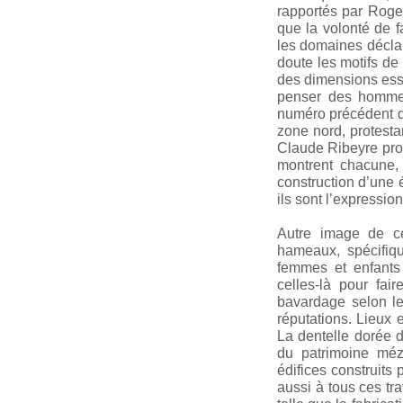
rapportés par Roger
que la volonté de f
les domaines déclar
doute les motifs de
des dimensions esse
penser des hommes
numéro précédent qu
zone nord, protesta
Claude Ribeyre prol
montrent chacune, 
construction d’une é
ils sont l’expressi
Autre image de ce
hameaux, spécifiqu
femmes et enfants 
celles-là pour fair
bavardage selon le
réputations. Lieux e
La dentelle dorée d
du patrimoine méz
édifices construits
aussi à tous ces tr