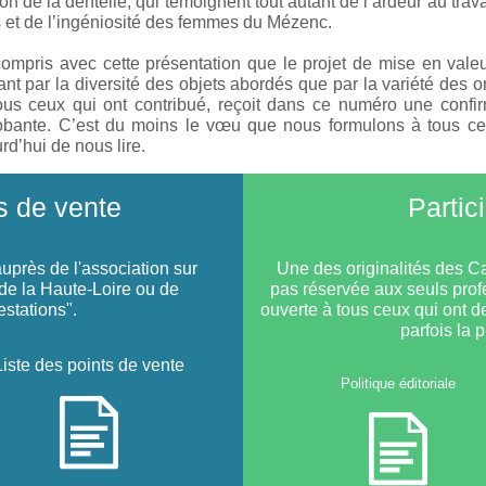
ion de la dentelle, qui témoignent tout autant de l’ardeur au trava
s et de l’ingéniosité des femmes du Mézenc.
ompris avec cette présentation que le projet de mise en vale
tant par la diversité des objets abordés que par la variété des o
tous ceux qui ont contribué, reçoit dans ce numéro une confi
robante. C’est du moins le vœu que nous formulons à tous ce
rd’hui de nous lire.
 de vente
Partic
près de l'association sur
Une des originalités des C
e la Haute-Loire ou de
pas réservée aux seuls prof
estations".
ouverte à tous ceux qui ont de
parfois la 
Liste des points de vente
Politique éditoriale