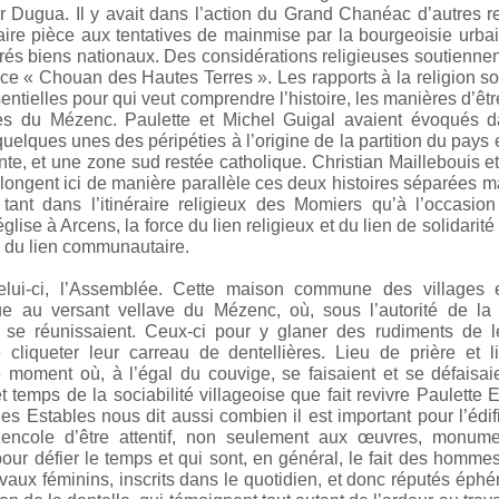
 Dugua. Il y avait dans l’action du Grand Chanéac d’autres r
aire pièce aux tentatives de mainmise par la bourgeoisie urba
és biens nationaux. Des considérations religieuses soutienne
 ce « Chouan des Hautes Terres ». Les rapports à la religion s
ntielles pour qui veut comprendre l’histoire, les manières d’êtr
 du Mézenc. Paulette et Michel Guigal avaient évoqués d
elques unes des péripéties à l’origine de la partition du pays
nte, et une zone sud restée catholique. Christian Maillebouis e
ongent ici de manière parallèle ces deux histoires séparées m
tant dans l’itinéraire religieux des Momiers qu’à l’occasion
glise à Arcens, la force du lien religieux et du lien de solidarit
on du lien communautaire.
lui-ci, l’Assemblée. Cette maison commune des villages 
e au versant vellave du Mézenc, où, sous l’autorité de la 
se réunissaient. Ceux-ci pour y glaner des rudiments de le
e cliqueter leur carreau de dentellières. Lieu de prière et 
 moment où, à l’égal du couvige, se faisaient et se défaisai
t temps de la sociabilité villageoise que fait revivre Paulette 
es Estables nous dit aussi combien il est important pour l’édif
encole d’être attentif, non seulement aux œuvres, monume
 pour défier le temps et qui sont, en général, le fait des homme
avaux féminins, inscrits dans le quotidien, et donc réputés éph