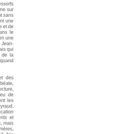
essorts
ine sur
nt sans
ont une
e et de
ans le
 en une
t Jean-
ais qui
 de la
é quand
et des
béate,
cture,
lieu de
ent les
Eyraud.
ication
nts et
s, mais
émères,