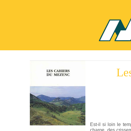
Le
Est-il si loin le t
charge, des crisse