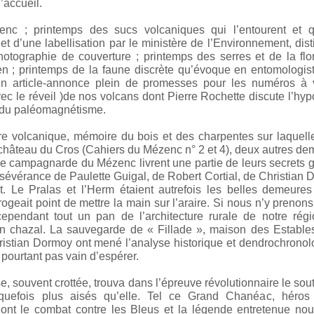
’accueil.
nc ; printemps des sucs volcaniques qui l’entourent et q
et d’une labellisation par le ministère de l’Environnement, dist
hotographie de couverture ; printemps des serres et de la fl
n ; printemps de la faune discrète qu’évoque en entomologis
n article-annonce plein de promesses pour les numéros à v
ec le réveil )de nos volcans dont Pierre Rochette discute l’hy
s du paléomagnétisme.
re volcanique, mémoire du bois et des charpentes sur laquell
château du Cros (Cahiers du Mézenc n° 2 et 4), deux autres d
se campagnarde du Mézenc livrent une partie de leurs secrets 
ersévérance de Paulette Guigal, de Robert Cortial, de Christian
t. Le Pralas et l’Herm étaient autrefois les belles demeures
ogeait point de mettre la main sur l’araire. Si nous n’y prenon
cependant tout un pan de l’architecture rurale de notre régi
n chazal. La sauvegarde de « Fillade », maison des Estables
ristian Dormoy ont mené l’analyse historique et dendrochrono
 pourtant pas vain d’espérer.
e, souvent crottée, trouva dans l’épreuve révolutionnaire le sou
lquefois plus aisés qu’elle. Tel ce Grand Chanéac, héros
dont le combat contre les Bleus et la légende entretenue nou