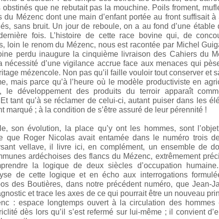
s obstinés que ne rebutait pas la mouchine. Poils froment, mufl
 du Mézenc dont une main d’enfant portée au front suffisait à 
llés, sans bruit. Un jour de reboule, on a au fond d’une étable
dernière fois. L’histoire de cette race bovine qui, de conco
is, loin le renom du Mézenc, nous est racontée par Michel Guig
ine perdu inaugure la cinquième livraison des Cahiers du M
 nécessité d’une vigilance accrue face aux menaces qui pèse
ritage mézencole. Non pas qu’il faille vouloir tout conserver et sa
me, mais parce qu’à l’heure où le modèle productiviste en agri
s, le développement des produits du terroir apparaît com
. Et tant qu’à se réclamer de celui-ci, autant puiser dans les é
t marqué ; à la condition de s’être assuré de leur pérennité !
le, son évolution, la place qu’y ont les hommes, sont l’obje
lée que Roger Nicolas avait entamée dans le numéro trois de
rsant vellave, il livre ici, en complément, un ensemble de d
ommunes ardéchoises des flancs du Mézenc, extrêmement préc
prendre la logique de deux siècles d’occupation humaine.
yse de cette logique et en écho aux interrogations formulé
pos des Boutières, dans notre précédent numéro, que Jean-J
agnostic et trace les axes de ce qui pourrait être un nouveau pr
nc : espace longtemps ouvert à la circulation des hommes 
riclité dès lors qu’il s’est refermé sur lui-même ; il convient d’e