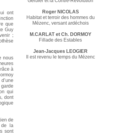
Gerbier et la Contre-Révolution
Roger NICOLAS
ui ont
Habitat et terroir des hommes du
inction
Mézenc, versant ardéchois
ore que
te Guy
M.CARLAT et Ch. DORMOY
enir ;
Fillade des Estables
pothèse
Jean-Jacques LEOGIER
Il est revenu le temps du Mézenc
e nous
emeures
grâce à
 Dormoy
 d’une
s garde
on qui
, dont
logique
tien de
 de la
s sont