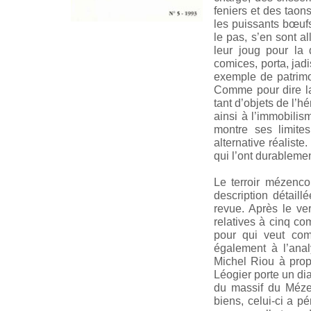
feniers et des taon
les puissants bœufs
le pas, s’en sont a
leur joug pour la 
comices, porta, jad
exemple de patrimo
Comme pour dire la
tant d’objets de l’hé
ainsi à l’immobilis
montre ses limite
alternative réaliste
qui l’ont durablemen
Le terroir mézenco
description détail
revue. Après le ve
relatives à cinq c
pour qui veut com
également à l’anal
Michel Riou à pro
Léogier porte un di
du massif du Méze
biens, celui-ci a pé