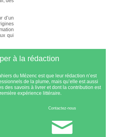
il, des
ur d’un
rigines
rmation
ux qui
iper à la rédaction
ahiers du Mézenc est que leur rédaction n’est
essionnels de la plume, mais qu’elle est aussi
s des savoirs à livrer et dont la contribution est
première expérience littéraire.
Contactez-nous