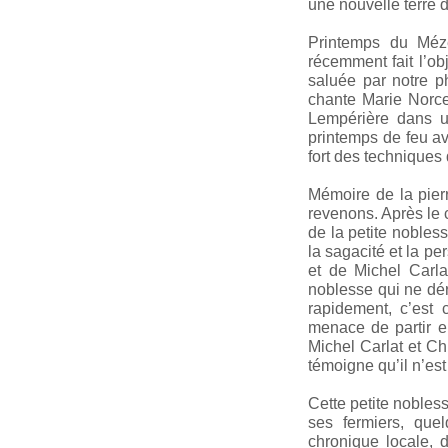
une nouvelle terre d
Printemps du Méze
récemment fait l’obj
saluée par notre p
chante Marie Norce
Lempérière dans u
printemps de feu av
fort des technique
Mémoire de la pier
revenons. Après le 
de la petite nobles
la sagacité et la p
et de Michel Carla
noblesse qui ne dér
rapidement, c’est 
menace de partir e
Michel Carlat et Ch
témoigne qu’il n’est
Cette petite nobless
ses fermiers, que
chronique locale, 