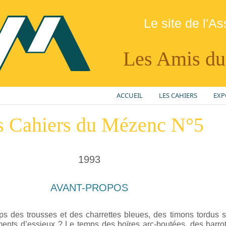
Le site de l'As
Les Amis d
ACCUEIL
LES CAHIERS
EXP
s Cahiers du Mézenc N°5
1993
AVANT-PROPOS
emps des trousses et des charrettes bleues, des timons tordus 
ments d’essieux ? Le temps des boïres arc-boutées, des barro