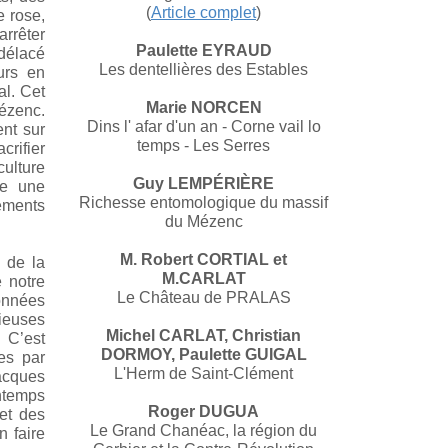
(
Article complet
)
e rose,
arrêter
Paulette EYRAUD
 délacé
Les dentellières des Estables
urs en
al. Cet
Marie NORCEN
ézenc.
Dins l' afar d'un an - Corne vail lo
nt sur
temps - Les Serres
crifier
culture
Guy LEMPÉRIÈRE
me une
Richesse entomologique du massif
léments
du Mézenc
M. Robert CORTIAL et
t de la
M.CARLAT
 notre
Le Château de PRALAS
onnées
ieuses
Michel CARLAT, Christian
 C’est
DORMOY, Paulette GUIGAL
es par
L'Herm de Saint-Clément
acques
intemps
Roger DUGUA
et des
Le Grand Chanéac, la région du
n faire