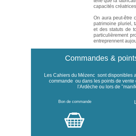
telle que la fabricat
capacités créatrice
On aura peut-être c
patrimoine pluriel, 
et des statuts de 
particulièrement p
entreprennent aujou
Commandes & points
Les Cahiers du Mézenc sont disponibles au
commande ou dans les points de vente d
l'Ardèche ou lors de "manif
Bon de commande