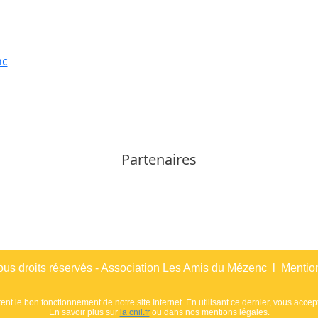
Partenaires
us droits réservés - Association Les Amis du Mézenc l
Mentio
nt le bon fonctionnement de notre site Internet. En utilisant ce dernier, vous accepte
En savoir plus sur
la cnil.fr
ou dans nos mentions légales.