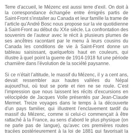
Terre d'accueil, le Mézenc est aussi terre d'exil. On doit à
la correspondance échangée entre émigrés partis de
Saint-Front s'installer au Canada et leur famille la trame de
l'article qu'André Bosc nous propose sur la vie quotidienne
à Saint-Front au début du XXe siècle. La confrontation des
souvenirs de l'auteur avec le récit à plusieurs plumes de
ses ancêtres racontant par le menu à leurs cousins du
Canada les conditions de vie à Saint-Front donne un
tableau saisissant, quelquefois haut en couleurs, qui
illustre à quel point la guerre de 1914-1918 fut une période
charnière dans l'évolution de la société paysanne.
Si ce n'était l'altitude, le massif du Mézenc, il y a cent ans,
devait ressembler aux hautes vallées du Népal
aujourd'hui, où tout se porte et rien ne se roule. C'est
l'impression que nous laissent les récits d'excursions en
vélocipède de Jacques Volle présentés par Jean-Claude
Mermet. Treize voyages dans le temps à la découverte
d'un pays familier, qui illustrent l'enclavement tardif du
massif du Mézenc, comme si celui-ci commençait à être
rattaché à la France, au sens d'abord le plus physique (on
ne parle pas de langue), qu'avec ces premières routes
tracées postérieurement à la loi de 1881 qui favorisait la