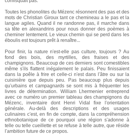
confisquait pas.
Toutes les phonolites du Mézenc résonnent des pas et des
mots de Christian Giroux tant ce chemineau a le pas et la
langue agiles. Quand il ne randonne pas, il marche dans
sa tête en alexandrins pour nous donner des poèmes à
cheminer lentement. Le vieux chemin qui se perd dans les
éboulis est toujours prêt à renaître...
Pour finir, la nature n'est-elle pas culture, toujours ? Au
fond des bois, des myrtilles, des fraises et des
champignons. Beaucoup de ces derniers sont comestibles
même s'ils flattent inégalement le palais. Peu finissaient
dans la poêle à frire et celle-ci n'est dans l'âtre ou sur la
cuisinière que depuis peu. Pas beaucoup plus depuis
qu'urbains et campagnards se sont mis à fréquenter les
livres de détermination. William Lhermenier entreprend
avec ce numéro un premier tableau des champignons du
Mézenc, inventaire dont Henri Vidal fixe l'orientation
générale. Au-delà des descriptions et des usages
culinaires c'est, en fin de compte, dans la compréhension
ethnobotanique de ce pourquoi une région s'adonne à
telle ou telle cueillette et se refuse à telle autre, que réside
l'ambition future de ce propos.